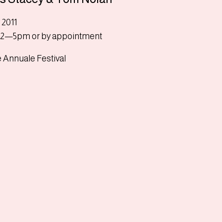
y 2011
 12—5pm or by appointment
e Annuale Festival