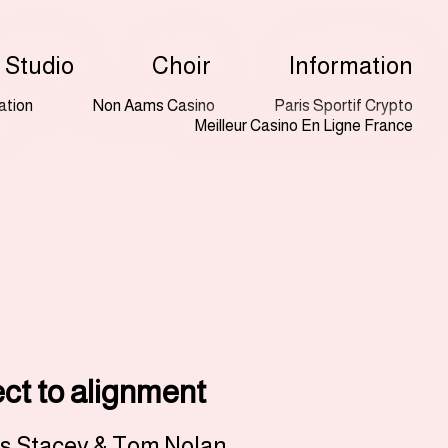
Studio
Choir
Information
ation
Non Aams Casino
Paris Sportif Crypto
Meilleur Casino En Ligne France
ct to alignment
s Stacey & Tom Nolan