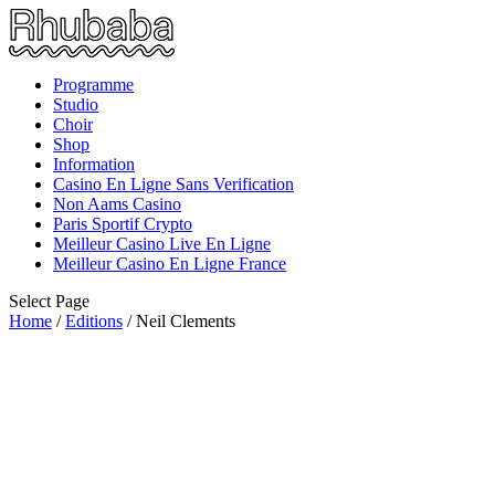
Programme
Studio
Choir
Shop
Information
Casino En Ligne Sans Verification
Non Aams Casino
Paris Sportif Crypto
Meilleur Casino Live En Ligne
Meilleur Casino En Ligne France
Select Page
Home
/
Editions
/ Neil Clements