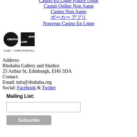
Casino En Ligne France Légal
Casinò Online Non Aams
Casino Non Aams
ポーカー アプリ
Nouveau Casino En Ligne
Address:
Rhubaba Gallery and Studios
25 Arthur St, Edinburgh, EH6 5DA
Contact:
Email:
info@rhubaba.org
Social:
Facebook
&
Twitter
Mailing List: