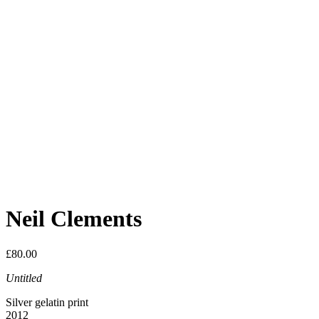
Neil Clements
£
80.00
Untitled
Silver gelatin print
2012