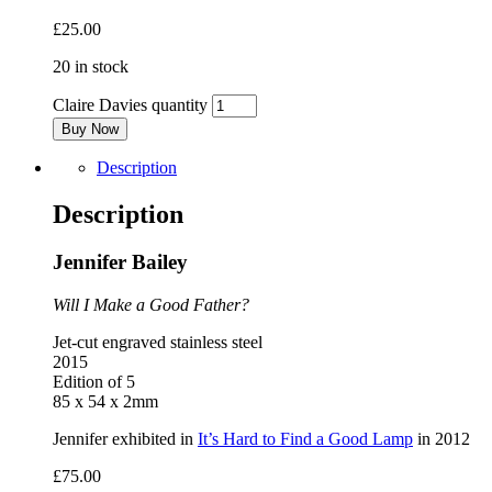
£
25.00
20 in stock
Claire Davies quantity
Buy Now
Description
Description
Jennifer Bailey
Will I Make a Good Father?
Jet-cut engraved stainless steel
2015
Edition of 5
85 x 54 x 2mm
Jennifer exhibited in
It’s Hard to Find a Good Lamp
in 2012
£
75.00