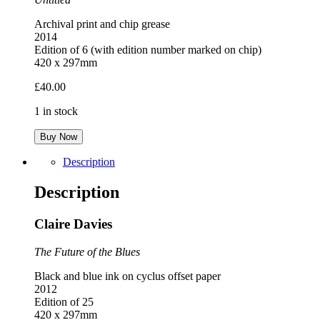
Archival print and chip grease
2014
Edition of 6 (with edition number marked on chip)
420 x 297mm
£
40.00
1 in stock
Buy Now
Description
Description
Claire Davies
The Future of the Blues
Black and blue ink on cyclus offset paper
2012
Edition of 25
420 x 297mm